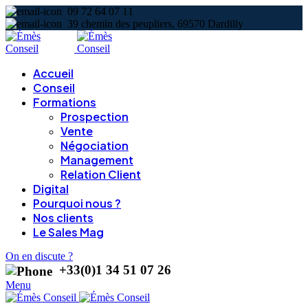
09 72 64 07 11
39 chemin des peupliers, 69570 Dardilly
Accueil
Conseil
Formations
Prospection
Vente
Négociation
Management
Relation Client
Digital
Pourquoi nous ?
Nos clients
Le Sales Mag
On en discute ?
+33(0)1 34 51 07 26
Menu